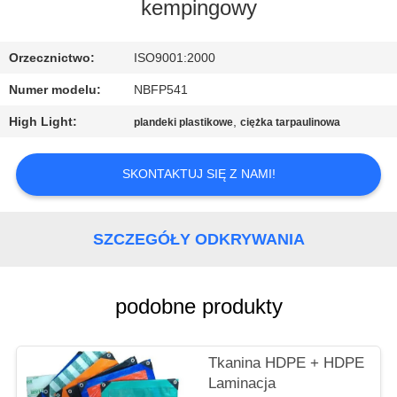
KONTROLA
kempingowy
JAKOŚCI
Orzecznictwo:
ISO9001:2000
SKONTAKTUJ
Numer modelu:
NBFP541
SIĘ
High Light:
,
plandeki plastikowe
ciężka tarpaulinowa
Z
NAMI
SKONTAKTUJ SIĘ Z NAMI!
SITEMAP
SZCZEGÓŁY ODKRYWANIA
PRIVACY
podobne produkty
POLICY
Tkanina HDPE + HDPE
Laminacja