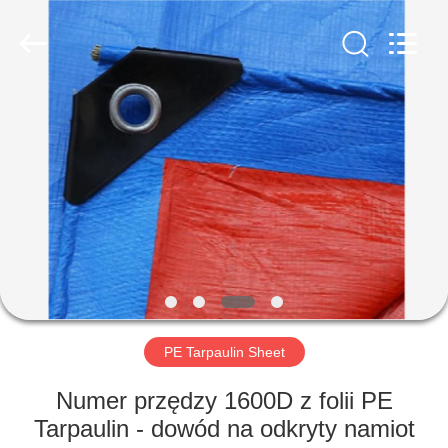
Beijing
Silk
Road
Enterprise
Management
Services
Co.,LTD.
All
DOM
Rights
Reserved.
PRODUKTY
O
NAS
WYCIECZKA
PO
PE Tarpaulin Sheet
FABRYCE
Numer przędzy 1600D z folii PE
Tarpaulin - dowód na odkryty namiot