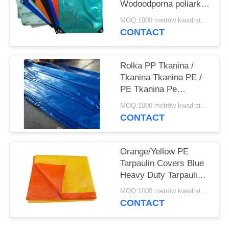
Wodoodporna poliarka
plandekowa z
MOQ:1000 metrów kwadratowych
polietylenu plandekowa
CONTACT
z PE
Rolka PP Tkanina /
Tkanina Tkanina PE /
PE Tkanina Pe
(Peepland)
MOQ:1000 metrów kwadratowych
CONTACT
Orange/Yellow PE
Tarpaulin Covers Blue
Heavy Duty Tarpaulins
Waterproof Ground
MOQ:1000 metrów kwadratowych
Sheet Cover
CONTACT