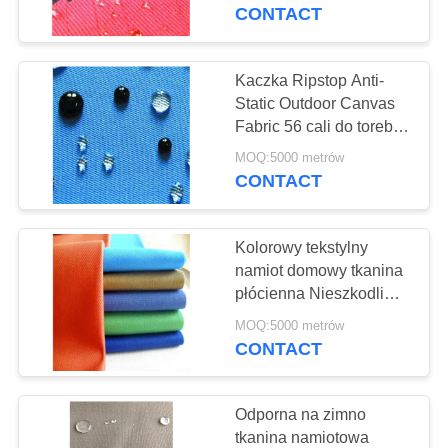
KONTROLA
odporna
CONTACT
JAKOŚCI
Kaczka Ripstop Anti-
27
SKONTAKTUJ
Static Outdoor Canvas
Fabric 56 cali do torebek
SIĘ
Płótno Tent Fabric
bagażowych
MOQ:5000 metrów
Z
CONTACT
NAMI
Kolorowy tekstylny
SITEMAP
namiot domowy tkanina
płócienna Nieszkodliwy
35
i oddychający materiał
PRIVACY
MOQ:5000 metrów
Tkanina Tarpaulin
CONTACT
POLICY
Płyta PVC
Odporna na zimno
tkanina namiotowa