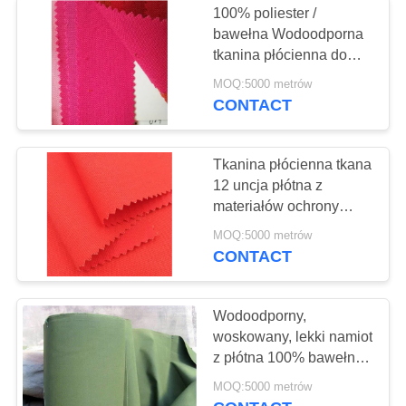
100% poliester /
Wojskowe siatki
bawełna Wodoodporna
tkanina płócienna do
Camo
namiotów, butów,
MOQ:5000 metrów
torebek, czapek
CONTACT
Tkanina płócienna tkana
12 uncja płótna z
materiałów ochrony
środowiska
MOQ:5000 metrów
CONTACT
Wodoodporny,
woskowany, lekki namiot
z płótna 100% bawełny
300GSM-800GSM
MOQ:5000 metrów