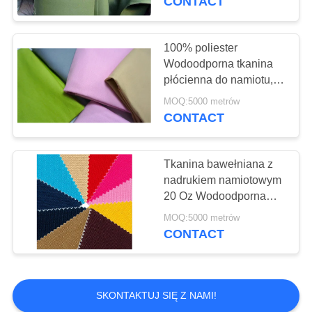
CONTACT
100% poliester
Wodoodporna tkanina
płócienna do namiotu,
butów, torebek, czapek
MOQ:5000 metrów
CONTACT
Tkanina bawełniana z
nadrukiem namiotowym
20 Oz Wodoodporna
tkanina poliestrowa
MOQ:5000 metrów
CONTACT
SKONTAKTUJ SIĘ Z NAMI!