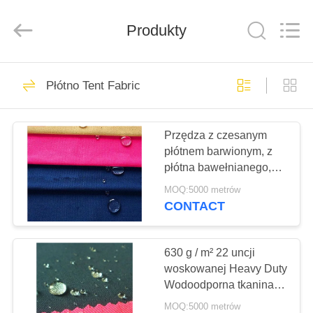
Beijing
Silk
Road
Produkty
Enterprise
Management
Services
Co.,LTD.
All
DOM
25
Rights
Reserved.
Płótno Tent Fabric
Namiot na płótnie
PRODUKTY
na świeżym
Przędza z czesanym
płótnem barwionym, z
powietrzu
O
płótna bawełnianego,
NAS
materiał izolacyjny z
MOQ:5000 metrów
izolacją cieplną
CONTACT
30
WYCIECZKA
Namioty na
PO
630 g / m² 22 uncji
woskowanej Heavy Duty
FABRYCE
świeżym powietrzu
Wodoodporna tkanina
do namiotów Shrink -
MOQ:5000 metrów