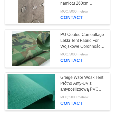
namiotu 260cm
szerokości dla
MOQ:5000 metrów
materiałów odzieżowych
CONTACT
38
PE Tarpaulin Sheet
PU Coated Camouflage
Lekki Tent Fabric For
Wojskowe Obronności I
Lotnictwa
MOQ:5000 metrów
CONTACT
30
Greige Wzór Wosk Tent
Kuchnia Herbaty
Płótno Anty-UV z
antypoślizgową PVC
Ręczniki
Coating
MOQ:5000 metrów
CONTACT