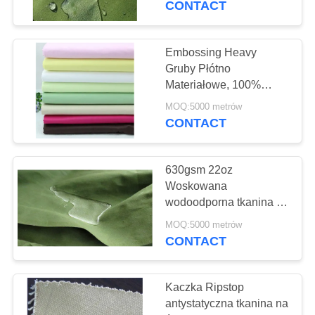
CONTACT
Uczuciem Ręki
22
Gazebo składany
Embossing Heavy
Gruby Płótno
namiot
Materiałowe, 100%
Cotton Canvas Twill
MOQ:5000 metrów
Fabric For Hotel
CONTACT
630gsm 22oz
22
Woskowana
Odkryty namiot
wodoodporna tkanina z
dobrą odpornością na
kempingowy
MOQ:5000 metrów
kurczliwość
CONTACT
Kaczka Ripstop
antystatyczna tkanina na