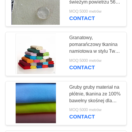
świeżym powietrzu 56
10
cala na torby na torby
MOQ:5000 metrów
CONTACT
Płótno Płótna Płótna
Granatowy,
pomarańczowy tkanina
namiotowa w stylu Twill
300GSM-800GSM,
MOQ:5000 metrów
szerokość 1,5 m
CONTACT
13
Torba na zakupy
Gruby gruby materiał na
płótnie, tkanina ze 100%
bawełny skośnej dla
hotelu
MOQ:5000 metrów
CONTACT
26