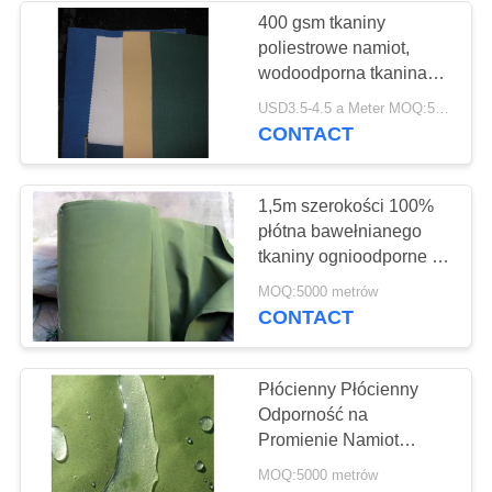
400 gsm tkaniny
poliestrowe namiot,
22
wodoodporna tkanina
Mongolski
płócienna do namiotów
USD3.5-4.5 a Meter MOQ:5000 metrów
CONTACT
Jubecznik Jubilerski
1,5m szerokości 100%
płótna bawełnianego
tkaniny ognioodporne do
plandek
12
MOQ:5000 metrów
samochodowych lub
CONTACT
Wojskowy wojskowy
torby
namiot
Płócienny Płócienny
Odporność na
Promienie Namiot
Płótna Tkanina Jasny
MOQ:5000 metrów
Kolor Z Miękkim