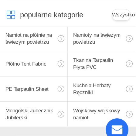
ładunków,
zapobiegający
popularne kategorie
utlenianiu
Wszystko
Namiot na płótnie na
Namioty na świeżym
świeżym powietrzu
powietrzu
Tkanina Tarpaulin
Płótno Tent Fabric
Płyta PVC
Kuchnia Herbaty
PE Tarpaulin Sheet
Ręczniki
Mongolski Jubecznik
Wojskowy wojskowy
Jubilerski
namiot