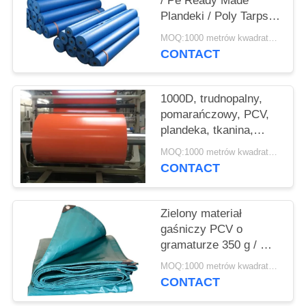
/ Pe Ready Made
Plandeki / Poly Tarps /
Canvas Roll
MOQ:1000 metrów kwadratowych
CONTACT
1000D, trudnopalny,
pomarańczowy, PCV,
plandeka, tkanina,
rolka, do, osłona, cień,
MOQ:1000 metrów kwadratowych
namiot
CONTACT
Zielony materiał
gaśniczy PCV o
gramaturze 350 g / m2,
przeznaczony do
MOQ:1000 metrów kwadratowych
samochodów
CONTACT
ciężarowych i