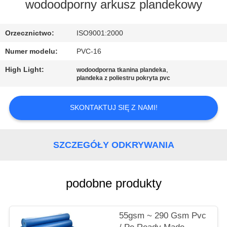
KONTROLA
wodoodporny arkusz plandekowy
JAKOŚCI
Orzecznictwo:
ISO9001:2000
SKONTAKTUJ
Numer modelu:
PVC-16
SIĘ
High Light:
,
wodoodporna tkanina plandeka
plandeka z poliestru pokryta pvc
Z
NAMI
SKONTAKTUJ SIĘ Z NAMI!
SITEMAP
SZCZEGÓŁY ODKRYWANIA
PRIVACY
POLICY
podobne produkty
55gsm ~ 290 Gsm Pvc