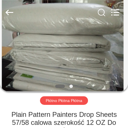
Beijing
Silk
Road
Enterprise
Management
Services
Co.,LTD.
All
DOM
Rights
Reserved.
PRODUKTY
O
NAS
WYCIECZKA
PO
Płótno Płótna Płótna
FABRYCE
Plain Pattern Painters Drop Sheets
57/58 calowa szerokość 12 OZ Do