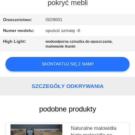
KONTROLA
pokryć mebli
JAKOŚCI
Orzecznictwo:
ISO9001
SKONTAKTUJ
Numer modelu:
opuścić szmatę -6
SIĘ
High Light:
,
wodoodporna szmatka do opuszczania
malowanie tkanin
Z
NAMI
SKONTAKTUJ SIĘ Z NAMI!
SITEMAP
SZCZEGÓŁY ODKRYWANIA
PRIVACY
POLICY
podobne produkty
Naturalne malowidła