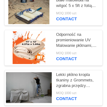
białe malowidła na
wilgoć 5 x 5ft z folią
ldpe
MOQ:1000 szt
CONTACT
Odporność na
promieniowanie UV
Malowanie płótnami,
tkanina niebielona
MOQ:1000 szt
tkanina
CONTACT
Lekki płótno kropla
tkaniny z Grommets,
zgrabna przędzy
Heavy Duty Drop Cloth
MOQ:1000 szt
CONTACT