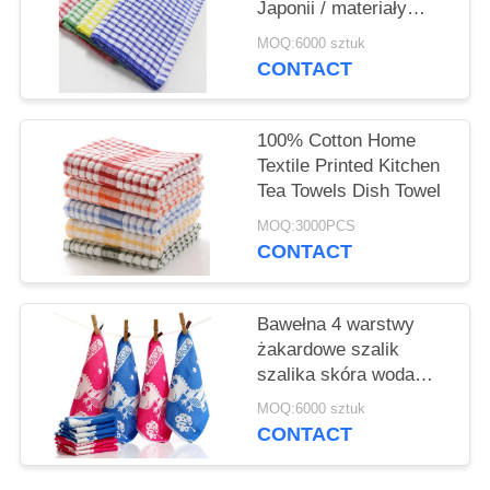
Japonii / materiały
bawełniane hurtownia
MOQ:6000 sztuk
ręczników
CONTACT
100% Cotton Home
Textile Printed Kitchen
Tea Towels Dish Towel
MOQ:3000PCS
CONTACT
Bawełna 4 warstwy
żakardowe szalik
szalika skóra woda
dziecięcy 12 sztuk za
MOQ:6000 sztuk
komplet
CONTACT