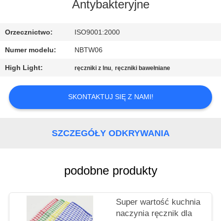
KONTROLA
Antybakteryjne
JAKOŚCI
Orzecznictwo:
ISO9001:2000
SKONTAKTUJ
Numer modelu:
NBTW06
SIĘ
High Light:
,
ręczniki z lnu
ręczniki bawełniane
Z
NAMI
SKONTAKTUJ SIĘ Z NAMI!
SITEMAP
SZCZEGÓŁY ODKRYWANIA
PRIVACY
podobne produkty
POLICY
Super wartość kuchnia
naczynia ręcznik dla