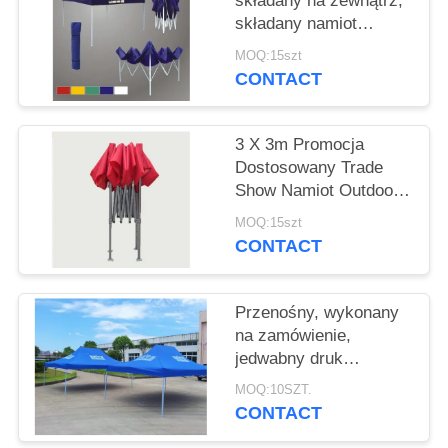
składany na zewnątrz,
składany namiot
ogrodowy z otwartym
MOQ:15szt
dachem
CONTACT
3 X 3m Promocja
Dostosowany Trade
Show Namiot Outdoor
Baldachim, Aluminiowy
MOQ:15szt
Namiot Składany
CONTACT
Przenośny, wykonany
na zamówienie,
jedwabny druk
sitodrukowy składany
MOQ:10SZT.
namiot
CONTACT