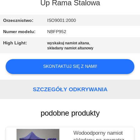
KONTROLA
Up Rama Stalowa
JAKOŚCI
Orzecznictwo:
ISO9001:2000
SKONTAKTUJ
Numer modelu:
NBFP952
SIĘ
High Light:
,
wyskakuj namiot altana
składany namiot altanowy
Z
NAMI
SKONTAKTUJ SIĘ Z NAMI!
SITEMAP
SZCZEGÓŁY ODKRYWANIA
PRIVACY
POLICY
podobne produkty
Wodoodporny namiot