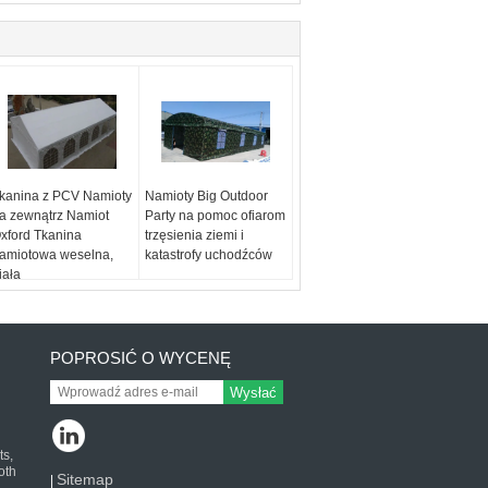
kanina z PCV Namioty
Namioty Big Outdoor
a zewnątrz Namiot
Party na pomoc ofiarom
xford Tkanina
trzęsienia ziemi i
amiotowa weselna,
katastrofy uchodźców
iała
POPROSIĆ O WYCENĘ
Wysłać
ts,
oth
Sitemap
|