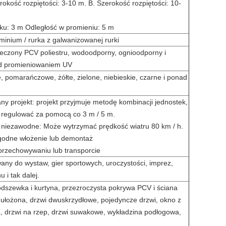
okość rozpiętości: 3-10 m. B. Szerokość rozpiętości: 10-
ku: 3 m Odległość w promieniu: 5 m
minium / rurka z galwanizowanej rurki
eczony PCV poliestru, wodoodporny, ognioodporny i
ed promieniowaniem UV
, pomarańczowe, żółte, zielone, niebieskie, czarne i ponad
y projekt: projekt przyjmuje metodę kombinacji jednostek,
regulować za pomocą co 3 m / 5 m.
i niezawodne: Może wytrzymać prędkość wiatru 80 km / h.
ygodne włożenie lub demontaż
rzechowywaniu lub transporcie
any do wystaw, gier sportowych, uroczystości, imprez,
 i tak dalej.
dszewka i kurtyna, przezroczysta pokrywa PCV i ściana
 ułożona, drzwi dwuskrzydłowe, pojedyncze drzwi, okno z
, drzwi na rzep, drzwi suwakowe, wykładzina podłogowa,