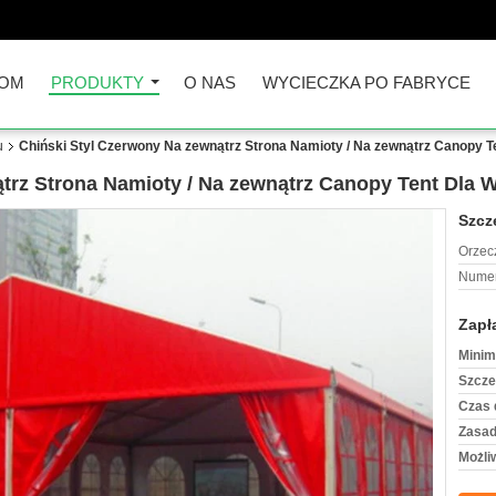
OM
PRODUKTY
O NAS
WYCIECZKA PO FABRYCE
u
Chiński Styl Czerwony Na zewnątrz Strona Namioty / Na zewnątrz Canopy 
trz Strona Namioty / Na zewnątrz Canopy Tent Dla
Szcz
Orzec
Numer
Zapł
Minim
Szcze
Czas 
Zasad
Możli