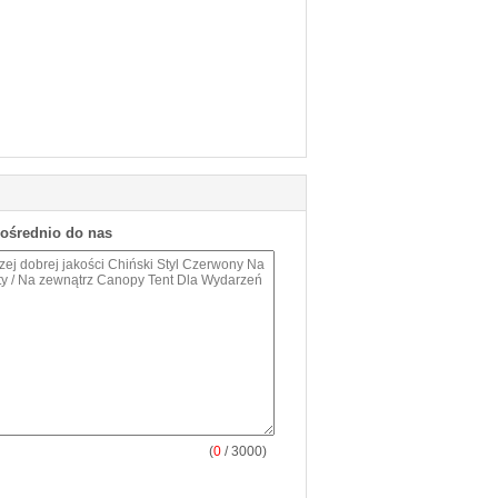
pośrednio do nas
(
0
/ 3000)