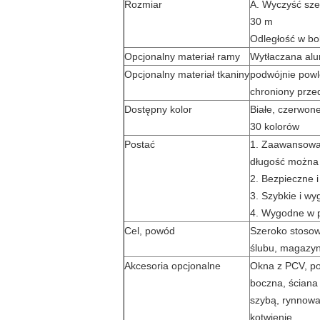
Rozmiar
A. Wyczyść szer
30 m
Odległość w bo
Opcjonalny materiał ramy
Wytłaczana alu
Opcjonalny materiał tkaniny
podwójnie powl
chroniony prz
Dostępny kolor
Białe, czerwone
30 kolorów
Postać
1. Zaawansowan
długość można 
2. Bezpieczne 
3. Szybkie i w
4. Wygodne w p
Cel, powód
Szeroko stosow
ślubu, magazynu
Akcesoria opcjonalne
Okna z PCV, po
boczna, ściana
szybą, rynnowa
kotwienie