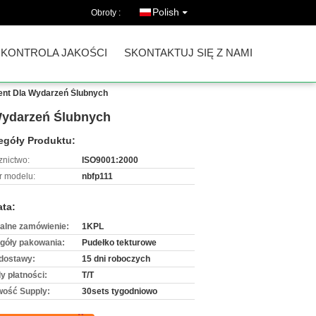
Polish
Obroty :
KONTROLA JAKOŚCI
SKONTAKTUJ SIĘ Z NAMI
Tent Dla Wydarzeń Ślubnych
 Wydarzeń Ślubnych
egóły Produktu:
znictwo:
ISO9001:2000
 modelu:
nbfp111
ata:
alne zamówienie:
1KPL
góły pakowania:
Pudełko tekturowe
dostawy:
15 dni roboczych
y płatności:
T/T
wość Supply:
30sets tygodniowo