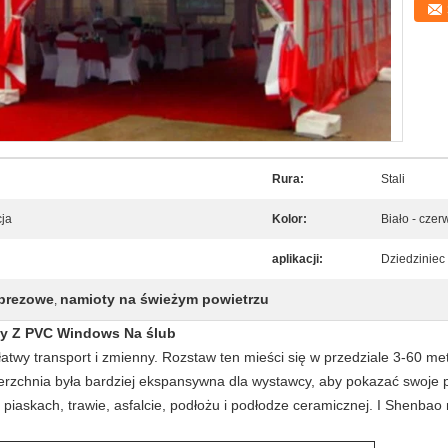
Rura:
Stali
cja
Kolor:
Biało - cze
aplikacji:
Dziedzinie
mprezowe
namioty na świeżym powietrzu
,
ny Z PVC Windows Na ślub
atwy transport i zmienny.
Rozstaw ten mieści się w przedziale 3-60 m
erzchnia była bardziej ekspansywna dla wystawcy, aby pokazać swoje p
 piaskach, trawie, asfalcie, podłożu i podłodze ceramicznej.
I Shenbao 