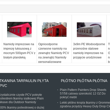
Namioty imprezowe na
Ognioodporne
3x9m PE Wodoodporne
T
imprezę luksusową z
czerwone namioty na
przenośne stalowe
n
mocnym 500gsm PCV z
zewnątrz Namioty PCV
namioty imprezowe na
O
białym plandeką
na zewnątrz Namioty
przyjęcie urodzinowe
n
personalizowane
b
TKANINA TARPAULIN PŁYTA
PŁÓTNO PŁÓTNA PŁÓTNA
PVC
Plain Pattern Painters Drop Sheets
57/58 calowa szerokość 12 OZ Do
rystalicznie czyste PCV pokryte
pokryć mebli
oliestrem tkaniny siatkowej Plain
Weave dla Outdoor Namioty
Lekki płótno kropla tkaniny z Gromme
zgrabna przędzy Heavy Duty Drop Cl
00% tkaniny poliestrowej o dużej