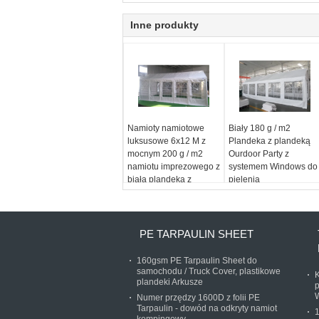
Inne produkty
Namioty namiotowe
Biały 180 g / m2
luksusowe 6x12 M z
Plandeka z plandeką
mocnym 200 g / m2
Ourdoor Party z
namiotu imprezowego z
systemem Windows do
białą plandeką z
pielenia
całkowicie ocynkowaną
stalową ramą
PE TARPAULIN SHEET
160gsm PE Tarpaulin Sheet do
samochodu / Truck Cover, plastikowe
K
plandeki Arkusze
p
Numer przędzy 1600D z folii PE
Tarpaulin - dowód na odkryty namiot
1