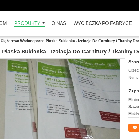
OM
PRODUKTY
O NAS
WYCIECZKA PO FABRYCE
 Ciężarowa Wodoodporna Płaska Sukienka - Izolacja Do Garnitury / Tkaniny D
łaska Sukienka - Izolacja Do Garnitury / Tkaniny 
Szcz
Orzec
Numer
Zapł
Minim
Szcze
Możli