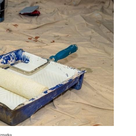
szmatką