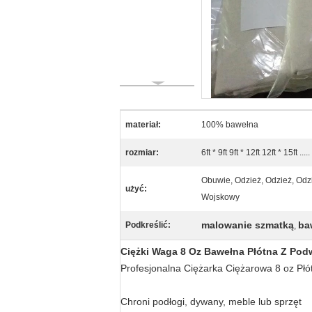
materiał:
100% bawełna
rozmiar:
6ft * 9ft 9ft * 12ft 12ft * 15ft .....
Obuwie, Odzież, Odzież, Odz
użyć:
Wojskowy
malowanie szmatką
ba
Podkreślić:
,
Ciężki Waga 8 Oz Bawełna Płótna Z Po
Profesjonalna Ciężarka Ciężarowa 8 oz Pł
Chroni podłogi, dywany, meble lub sprzęt