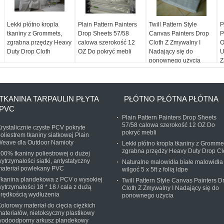
Lekki płótno kropla
Plain Pattern Painters
Twill Pattern Style
P
tkaniny z Grommets,
Drop Sheets 57/58
Canvas Painters Drop
P
zgrabna przędzy Heavy
calowa szerokość 12
Cloth Z Zmywalny I
O
Duty Drop Cloth
OZ Do pokryć mebli
Nadający się do
U
ponownego użycia
Z
F
TKANINA TARPAULIN PŁYTA
PŁÓTNO PŁÓTNA PŁÓTNA
PVC
Plain Pattern Painters Drop Sheets
57/58 calowa szerokość 12 OZ Do
rystalicznie czyste PCV pokryte
pokryć mebli
oliestrem tkaniny siatkowej Plain
Weave dla Outdoor Namioty
Lekki płótno kropla tkaniny z Gromme
zgrabna przędzy Heavy Duty Drop Cl
00% tkaniny poliestrowej o dużej
ytrzymałości siatki, antystatyczny
Naturalne malowidła białe malowidła
materiał powlekany PVC
wilgoć 5 x 5ft z folią ldpe
Tkanina plandekowa z PCV o wysokiej
Twill Pattern Style Canvas Painters D
ytrzymałości 18 * 18 / cala z dużą
Cloth Z Zmywalny I Nadający się do
rędkością wydłużenia
ponownego użycia
olorowy materiał do cięcia ciężkich
ateriałów, nietoksyczny plastikowy
wodoodporny arkusz plandekowy