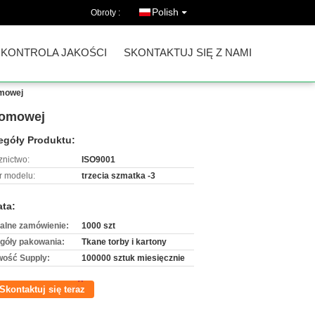
Polish
Obroty :
KONTROLA JAKOŚCI
SKONTAKTUJ SIĘ Z NAMI
omowej
Domowej
egóły Produktu:
znictwo:
ISO9001
 modelu:
trzecia szmatka -3
ata:
alne zamówienie:
1000 szt
góły pakowania:
Tkane torby i kartony
wość Supply:
100000 sztuk miesięcznie
Skontaktuj się teraz