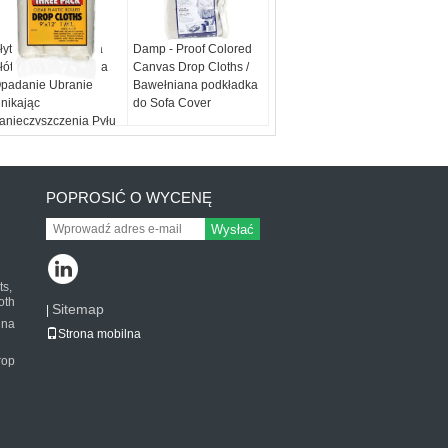
łyta Poly Dywanika
Damp - Proof Colored
łótno Kaczka Płótna
Canvas Drop Cloths /
padanie Ubranie
Bawełniana podkładka
nikając
do Sofa Cover
anieczyszczenia Pyłu
arb
POPROSIĆ O WYCENĘ
Wysłać
ts,
oth
Sitemap
|
 na
Strona mobilna
rop