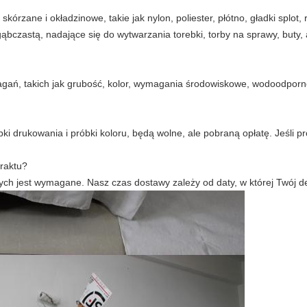
órzane i okładzinowe, takie jak nylon, poliester, płótno, gładki splot, 
bczastą, nadające się do wytwarzania torebki, torby na sprawy, buty
gań, takich jak grubość, kolor, wymagania środowiskowe, wodoodporne
róbki drukowania i próbki koloru, będą wolne, ale pobraną opłatę. Jeśl
raktu?
ych jest wymagane. Nasz czas dostawy zależy od daty, w której Twój de