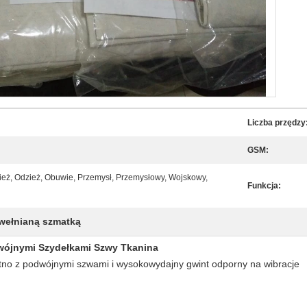
Liczba przędzy
GSM:
ież, Odzież, Obuwie, Przemysł, Przemysłowy, Wojskowy,
Funkcja:
wełnianą szmatką
dwójnymi Szydełkami Szwy Tkanina
ótno z podwójnymi szwami i wysokowydajny gwint odporny na wibracje