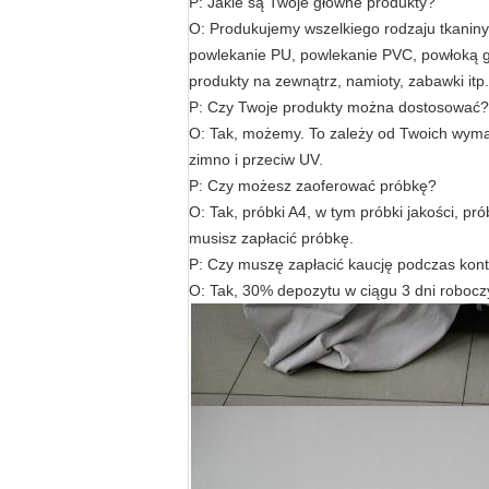
P: Jakie są Twoje główne produkty?
O: Produkujemy wszelkiego rodzaju tkaniny sk
powlekanie PU, powlekanie PVC, powłoką gą
produkty na zewnątrz, namioty, zabawki itp.
P: Czy Twoje produkty można dostosować?
O: Tak, możemy. To zależy od Twoich wyma
zimno i przeciw UV.
P: Czy możesz zaoferować próbkę?
O: Tak, próbki A4, w tym próbki jakości, p
musisz zapłacić próbkę.
P: Czy muszę zapłacić kaucję podczas kont
O: Tak, 30% depozytu w ciągu 3 dni robocz