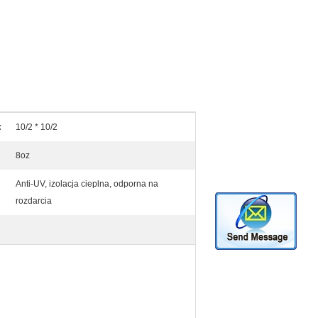
:
10/2 * 10/2
8oz
Anti-UV, izolacja cieplna, odporna na
rozdarcia