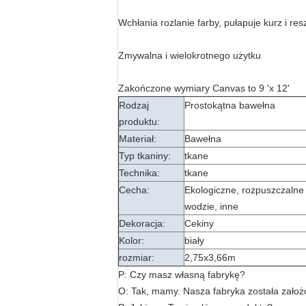
Wchłania rozlanie farby, pułapuje kurz i re
Zmywalna i wielokrotnego użytku
Zakończone wymiary Canvas to 9 'x 12'
Rodzaj
Prostokątna bawełna
produktu:
Materiał:
Bawełna
Typ tkaniny:
tkane
Technika:
tkane
Cecha:
Ekologiczne, rozpuszczalne
wodzie, inne
Dekoracja:
Cekiny
Kolor:
biały
rozmiar:
2,75x3,66m
P: Czy masz własną fabrykę?
O: Tak, mamy. Nasza fabryka została zało