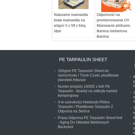
Naturalne malowidła
Odporność na
białe malowidła na
promieniowanie UV
wilgoć 5 x 5ft z folią
Malowanie płótnami,
ldpe
tkanina niebielona
tkanina
PE TARPAULIN SHEET
160gsm PE Tarpaulin Sheet do
samochodu / Truck Cover, plastikowe
K
plandeki Arkusze
p
Numer przędzy 1600D z folii PE
Tarpaulin - dowód na odkryty namiot
1
kempingowy
w
4 m szerokości Niebieski Płótno
Tarpaulin / Plastikowa Tarpaulin Z
Odporna na Słońce
w
p
Prasa Odporna PE Tarpaulin Sheet Anti
- Aging Do Okładek Meblowych
K
Backyard
m