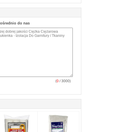
pośrednio do nas
(
0
/ 3000)