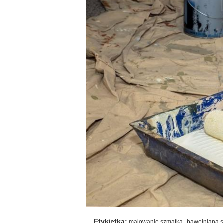
,
Etykietka:
malowanie szmatką
bawełnianą 