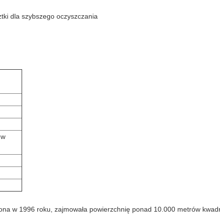
sztki dla szybszego oczyszczania
 w
żona w 1996 roku, zajmowała powierzchnię ponad 10.000 metrów kwadra