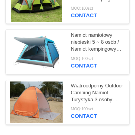
Namiot 2
MOQ:100szt
pomieszczenie dla 8 do
CONTACT
10 osób
Namiot namiotowy
niebieski 5 ~ 8 osób /
Namiot kempingowy
dwuwarstwowy
MOQ:100szt
CONTACT
Wiatroodporny Outdoor
Camping Namiot
Turystyka 3 osoby
Automatyczne
MOQ:100szt
Natychmiastowy Pop
CONTACT
Up Namiot