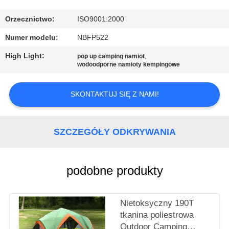
KONTROLA
JAKOŚCI
Orzecznictwo:
ISO9001:2000
Numer modelu:
NBFP522
SKONTAKTUJ
High Light:
,
pop up camping namiot
wodoodporne namioty kempingowe
SIĘ
Z
SKONTAKTUJ SIĘ Z NAMI!
NAMI
SZCZEGÓŁY ODKRYWANIA
SITEMAP
PRIVACY
podobne produkty
POLICY
Nietoksyczny 190T
tkanina poliestrowa
Outdoor Camping