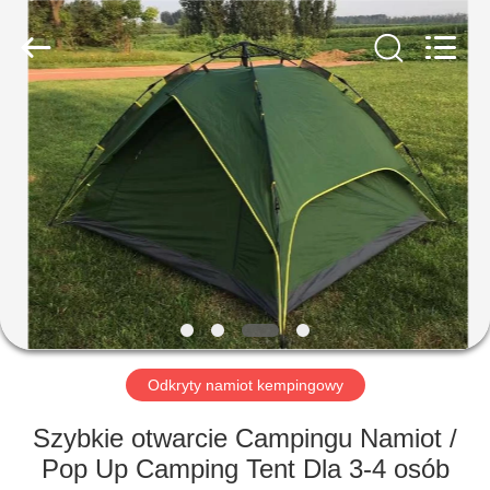
Beijing
Silk
Road
Enterprise
Management
Services
Co.,LTD.
All
DOM
Rights
Reserved.
PRODUKTY
O
NAS
WYCIECZKA
PO
Odkryty namiot kempingowy
FABRYCE
Szybkie otwarcie Campingu Namiot /
Pop Up Camping Tent Dla 3-4 osób