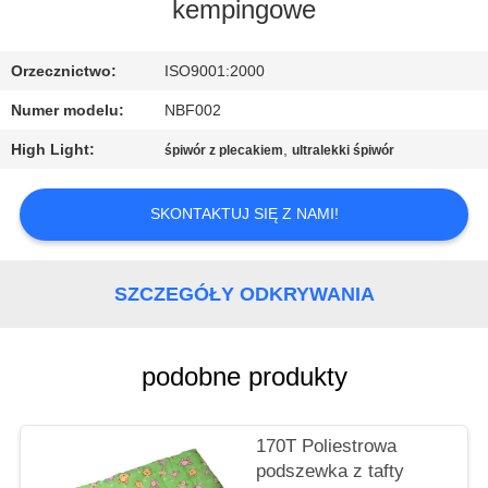
KONTROLA
kempingowe
JAKOŚCI
Orzecznictwo:
ISO9001:2000
SKONTAKTUJ
Numer modelu:
NBF002
SIĘ
High Light:
,
śpiwór z plecakiem
ultralekki śpiwór
Z
NAMI
SKONTAKTUJ SIĘ Z NAMI!
SITEMAP
SZCZEGÓŁY ODKRYWANIA
PRIVACY
podobne produkty
POLICY
170T Poliestrowa
podszewka z tafty