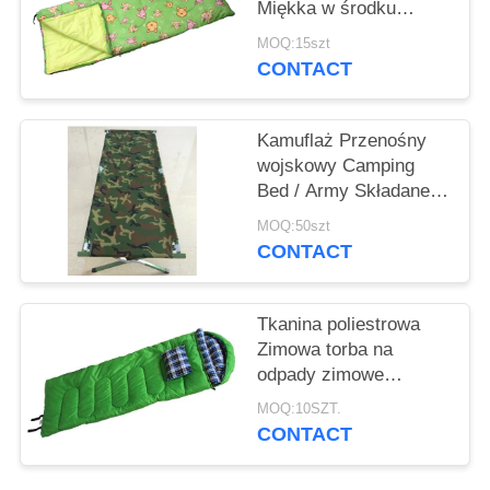
Miękka w środku
bawełniana śpiwór
MOQ:15szt
kempingowy 200gsm
CONTACT
(180 + 30) * 75cm
Odporna na zalanie
koperta
Kamuflaż Przenośny
wojskowy Camping
Bed / Army Składane
łóżko Dostosowane
MOQ:50szt
CONTACT
Tkanina poliestrowa
Zimowa torba na
odpady zimowe
Wygodne z zimną
MOQ:10SZT.
oporem
CONTACT