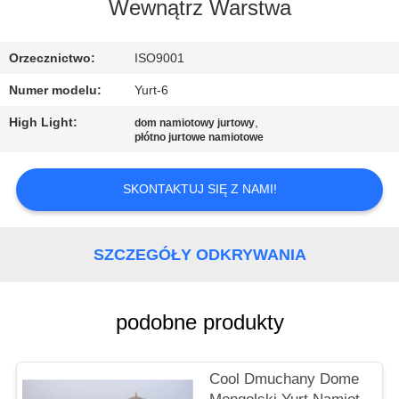
KONTROLA
Wewnątrz Warstwa
JAKOŚCI
Orzecznictwo:
ISO9001
SKONTAKTUJ
Numer modelu:
Yurt-6
SIĘ
High Light:
,
dom namiotowy jurtowy
płótno jurtowe namiotowe
Z
NAMI
SKONTAKTUJ SIĘ Z NAMI!
SITEMAP
SZCZEGÓŁY ODKRYWANIA
PRIVACY
POLICY
podobne produkty
Cool Dmuchany Dome