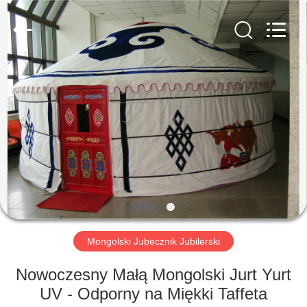
Beijing
Silk
Road
Enterprise
Management
Services
Co.,LTD.
All
DOM
Rights
Reserved.
PRODUKTY
O
NAS
WYCIECZKA
PO
Mongolski Jubecznik Jubilerski
FABRYCE
Nowoczesny Małą Mongolski Jurt Yurt
UV - Odporny na Miękki Taffeta