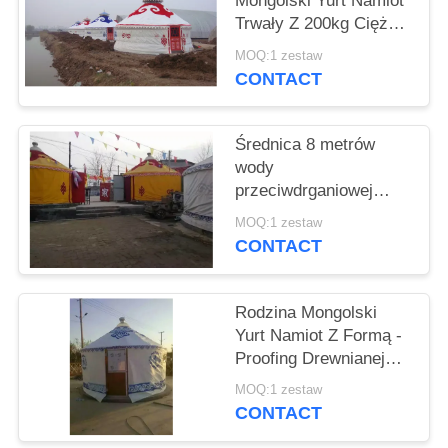
Mongolski Yurt Namiot
Trwały Z 200kg Ciężar
Ciężar
MOQ:1 zestaw
CONTACT
Średnica 8 metrów
wody
przeciwdrganiowej
Luksusowe domy Yurt
MOQ:1 zestaw
Z 80 km / h Obciążenie
CONTACT
wiatrem
Rodzina Mongolski
Yurt Namiot Z Formą -
Proofing Drewnianej
Konstrukcji ramy
MOQ:1 zestaw
CONTACT