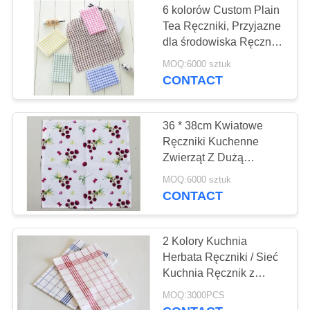
6 kolorów Custom Plain
Wojskowe siatki
Tea Ręczniki, Przyjazne
dla środowiska Ręczniki
Camo
Wafelowe
MOQ:6000 sztuk
CONTACT
36 * 38cm Kwiatowe
Ręczniki Kuchenne
Zwierząt Z Dużą
Absorpcją Wody i Smaru
MOQ:6000 sztuk
CONTACT
2 Kolory Kuchnia
Herbata Ręczniki / Sieć
Kuchnia Ręcznik z
100% bawełnianą
MOQ:3000PCS
tkaniną