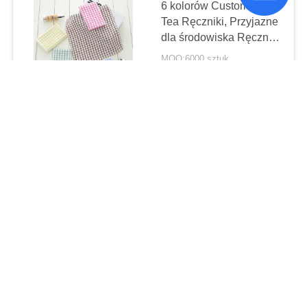
6 kolorów Custom Plain
Tea Ręczniki, Przyjazne
dla środowiska Ręczniki
Wafelowe
MOQ:6000 sztuk
CONTACT
Własna drukowana
herbata kuchenna
Ręczniki / Płyta
kuchenna do
MOQ:3000PCS
czyszczenia ze
CONTACT
standardowym
rozmiarem
Jedwabne Sitodruku
Kuchnia Herbaty
Ręczniki Ilustracja
Ilustracja Na
MOQ:3000 sztuk na kolor
Popołudniową Herbatę
CONTACT