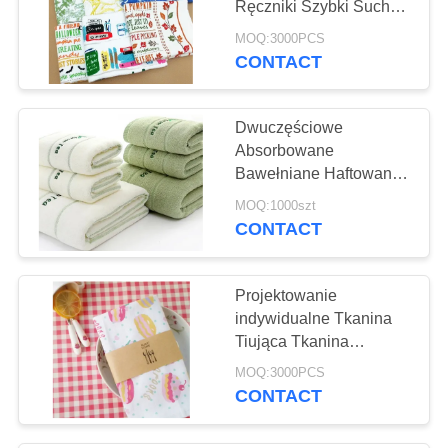
Ręczniki Szybki Suchy
10
Miękki Włókienniczy Z
MOQ:3000PCS
Lekkim
CONTACT
Płótno Płótna Płótna
Dwuczęściowe
Absorbowane
Bawełniane Haftowane
Ręczniki Do Prostych
MOQ:1000szt
Zestawów Prezentów
CONTACT
13
Torba na zakupy
Projektowanie
indywidualne Tkanina
Tiująca Tkanina
Ręczniki Do Domu /
MOQ:3000PCS
Tekstylia Hotelowe
CONTACT
26