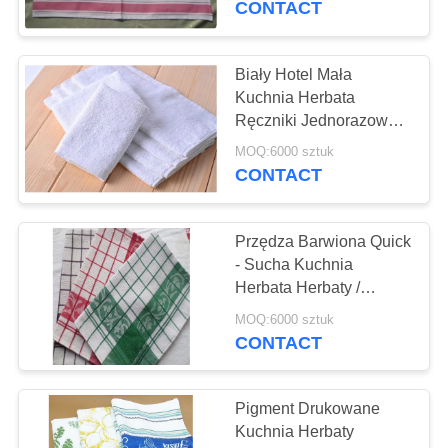
CONTACT
22
Gazebo składany
Biały Hotel Mała
Kuchnia Herbata
namiot
Ręczniki Jednorazowe Z
Bawełną Mieszaną
MOQ:6000 sztuk
Tkaninę
CONTACT
Przędza Barwiona Quick
22
- Sucha Kuchnia
Odkryty namiot
Herbata Herbaty /
Ręczniki Bawełniane
kempingowy
MOQ:6000 sztuk
Ręczniki Do Samolotu
CONTACT
Użyj
Pigment Drukowane
Kuchnia Herbaty