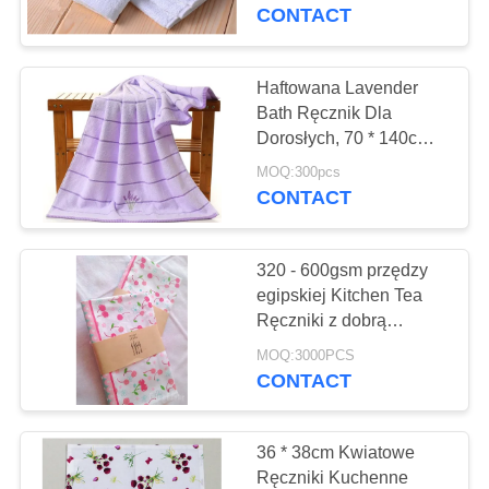
KONTROLA
Tkaninę
CONTACT
JAKOŚCI
Haftowana Lavender
27
SKONTAKTUJ
Bath Ręcznik Dla
Dorosłych, 70 * 140cm
SIĘ
Płótno Tent Fabric
Oversized Bath Ręczniki
MOQ:300pcs
Z
CONTACT
NAMI
320 - 600gsm przędzy
SITEMAP
egipskiej Kitchen Tea
Ręczniki z dobrą
35
absorpcją wody
PRIVACY
MOQ:3000PCS
Tkanina Tarpaulin
CONTACT
POLICY
Płyta PVC
36 * 38cm Kwiatowe
Ręczniki Kuchenne