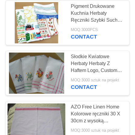
Pigment Drukowane
Kuchnia Herbaty
22
Ręczniki Szybki Suchy
Mongolski
Miękki Włókienniczy Z
MOQ:3000PCS
Lekkim
CONTACT
Jubecznik Jubilerski
Słodkie Kwiatowe
Herbaty Herbaty Z
Haftem Logo, Custom
Printed Herbaty
12
MOQ:3000 sztuk na projekt
Ręczniki
CONTACT
Wojskowy wojskowy
namiot
AZO Free Linen Home
Kolorowe ręczniki 30 X
30cm z wysoką
trwałością kolorów
MOQ:3000 sztuk na projekt