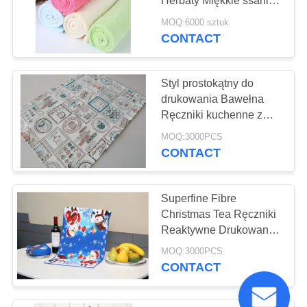
Herbaty Miękkie ssanie
Multi Color With
MOQ:6000 sztuk
Takehara Fiber
CONTACT
Styl prostokątny do
drukowania Bawełna
Ręczniki kuchenne z
30% materiałem z
MOQ:3000PCS
tkaniny lnianej
CONTACT
Superfine Fibre
Christmas Tea Ręczniki
Reaktywne Drukowane
Z Kształtem Kształtu
MOQ:3000PCS
CONTACT