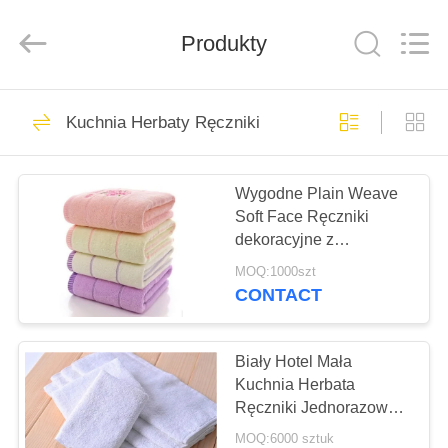
Beijing
Silk
Road
Produkty
Enterprise
Management
Services
Co.,LTD.
All
DOM
25
Rights
Reserved.
Kuchnia Herbaty Ręczniki
Namiot na płótnie
PRODUKTY
na świeżym
Wygodne Plain Weave
Soft Face Ręczniki
powietrzu
O
dekoracyjne z
NAS
drukowaniem cyfrowym
MOQ:1000szt
CONTACT
30
WYCIECZKA
Namioty na
PO
Biały Hotel Mała
Kuchnia Herbata
FABRYCE
świeżym powietrzu
Ręczniki Jednorazowe Z
Bawełną Mieszaną
MOQ:6000 sztuk