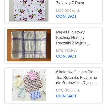
Zwierząt Z Dużą
Absorpcją Wody i Smaru
MOQ:6000 sztuk
CONTACT
38
PE Tarpaulin Sheet
Miękki Fioletowy
Kuchnia Herbaty
Ręczniki Z Myjnią
Przemysłu Leczenie
MOQ:3000PCS
Antybakteryjne
CONTACT
30
6 kolorów Custom Plain
Kuchnia Herbaty
Tea Ręczniki, Przyjazne
dla środowiska Ręczniki
Ręczniki
Wafelowe
MOQ:6000 sztuk
CONTACT