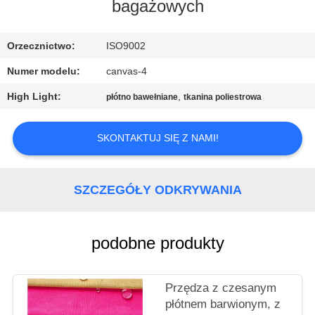
KONTROLA
bagażowych
JAKOŚCI
Orzecznictwo:
ISO9002
SKONTAKTUJ
Numer modelu:
canvas-4
SIĘ
High Light:
,
płótno bawełniane
tkanina poliestrowa
Z
NAMI
SKONTAKTUJ SIĘ Z NAMI!
SITEMAP
SZCZEGÓŁY ODKRYWANIA
PRIVACY
podobne produkty
POLICY
Przędza z czesanym
płótnem barwionym, z