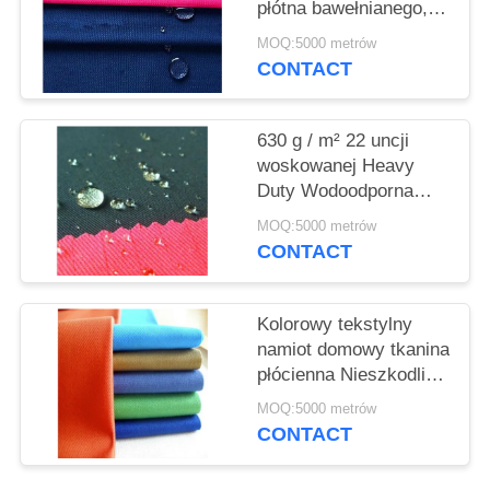
płótna bawełnianego,
materiał izolacyjny z
MOQ:5000 metrów
izolacją cieplną
CONTACT
630 g / m² 22 uncji
woskowanej Heavy
Duty Wodoodporna
tkanina do namiotów
MOQ:5000 metrów
Shrink - odporna
CONTACT
Kolorowy tekstylny
namiot domowy tkanina
płócienna Nieszkodliwy
i oddychający materiał
MOQ:5000 metrów
CONTACT