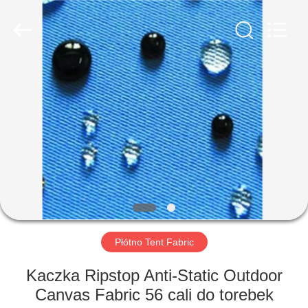
Beijing
Silk
Road
Enterprise
Management
Services
Co.,LTD.
All
DOM
Rights
Reserved.
PRODUKTY
O
NAS
WYCIECZKA
PO
Płótno Tent Fabric
FABRYCE
Kaczka Ripstop Anti-Static Outdoor
Canvas Fabric 56 cali do torebek