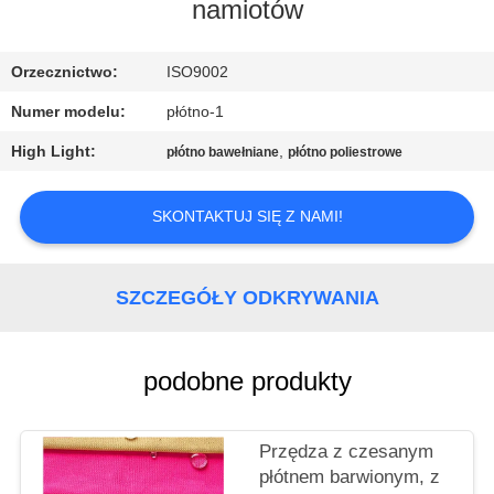
KONTROLA
namiotów
JAKOŚCI
Orzecznictwo:
ISO9002
SKONTAKTUJ
Numer modelu:
płótno-1
SIĘ
High Light:
,
płótno bawełniane
płótno poliestrowe
Z
NAMI
SKONTAKTUJ SIĘ Z NAMI!
SITEMAP
SZCZEGÓŁY ODKRYWANIA
PRIVACY
podobne produkty
POLICY
Przędza z czesanym
płótnem barwionym, z