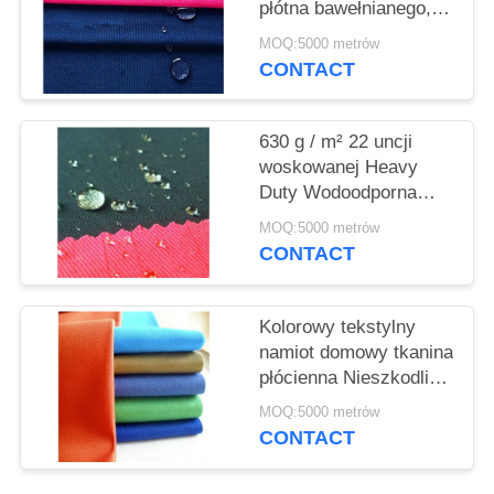
płótna bawełnianego,
materiał izolacyjny z
MOQ:5000 metrów
izolacją cieplną
CONTACT
630 g / m² 22 uncji
woskowanej Heavy
Duty Wodoodporna
tkanina do namiotów
MOQ:5000 metrów
Shrink - odporna
CONTACT
Kolorowy tekstylny
namiot domowy tkanina
płócienna Nieszkodliwy
i oddychający materiał
MOQ:5000 metrów
CONTACT