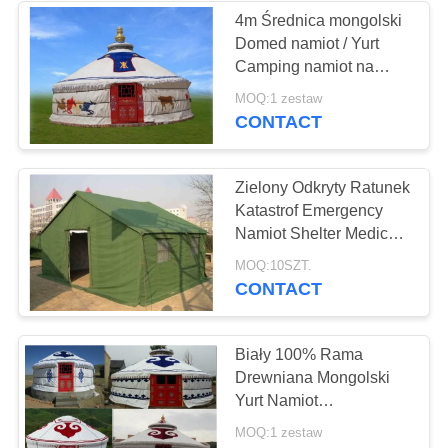
4m Średnica mongolski
Domed namiot / Yurt
Camping namiot na
życie lub catering
MOQ:1 zestaw
CONTACT
Zielony Odkryty Ratunek
Katastrof Emergency
Namiot Shelter Medical
Space Service
MOQ:10SZT.
CONTACT
Biały 100% Rama
Drewniana Mongolski
Yurt Namiot
Wodoodporny Do
MOQ:1 zestaw
Zakwaterowania