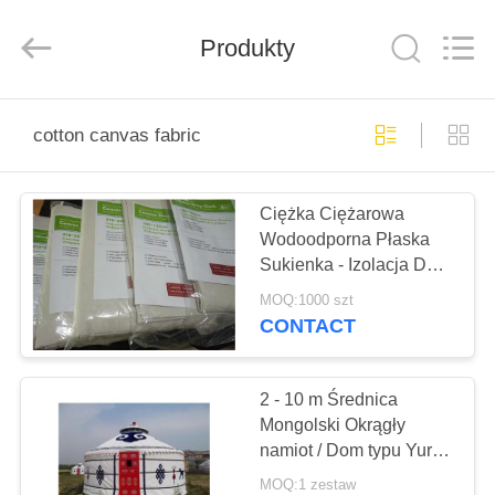
Beijing
Silk
Road
Produkty
Enterprise
Management
Services
Co.,LTD.
All
DOM
Rights
Reserved.
cotton canvas fabric
PRODUKTY
Ciężka Ciężarowa
Wodoodporna Płaska
O
Sukienka - Izolacja Do
NAS
Garnitury / Tkaniny
MOQ:1000 szt
Domowej
CONTACT
WYCIECZKA
PO
2 - 10 m Średnica
Mongolski Okrągły
FABRYCE
namiot / Dom typu Yurt z
konstrukcją stalową
MOQ:1 zestaw