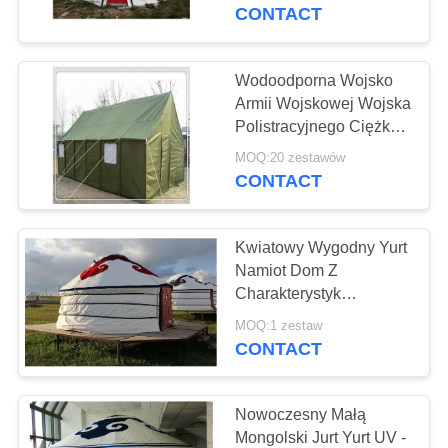
KONTROLA
CONTACT
JAKOŚCI
Wodoodporna Wojsko
SKONTAKTUJ
Armii Wojskowej Wojska
Polistracyjnego Ciężka
SIĘ
Ciężar 2 - 40 Osób Z
MOQ:20 zestawów
Z
Ramą Stalową
CONTACT
NAMI
Kwiatowy Wygodny Yurt
SITEMAP
Namiot Dom Z
Charakterystyk
Narodowych
PRIVACY
MOQ:1 zestaw
Zewnętrznych
CONTACT
POLICY
Decorated Cloth
Nowoczesny Małą
Mongolski Jurt Yurt UV -