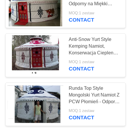
Odporny na Miękki
Taffeta Wewnątrz
MOQ:1 zestaw
Warstwa
CONTACT
Anti-Snow Yurt Style
Kemping Namiot,
Konserwacja Cieplen
Mongolski Nomad
MOQ:1 zestaw
Namiot
CONTACT
Runda Top Style
Mongolski Yurt Namiot Z
PCW Płomień - Odporny
Materiał
MOQ:1 zestaw
CONTACT